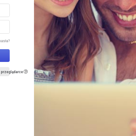
hasła?
 przeglądarce